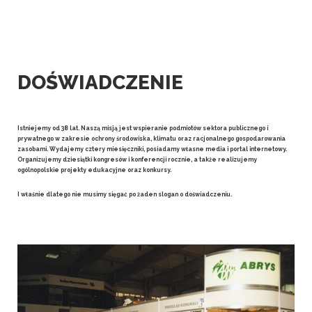
DOŚWIADCZENIE
Istniejemy od 38 lat. Naszą misją jest wspieranie podmiotów sektora publicznego i
prywatnego w zakresie ochrony środowiska, klimatu oraz racjonalnego gospodarowania
zasobami. Wydajemy cztery miesięczniki, posiadamy własne media i portal internetowy.
Organizujemy dziesiątki kongresów i konferencji rocznie, a także realizujemy
ogólnopolskie projekty edukacyjne oraz konkursy.
I właśnie dlatego nie musimy sięgać po żaden slogan o doświadczeniu.