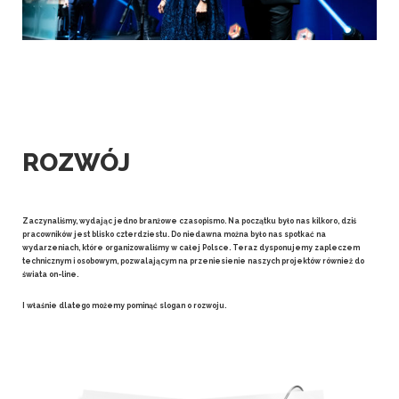
ROZWÓJ
Zaczynaliśmy, wydając jedno branżowe czasopismo. Na początku było nas kilkoro, dziś
pracowników jest blisko czterdziestu. Do niedawna można było nas spotkać na
wydarzeniach, które organizowaliśmy w całej Polsce. Teraz dysponujemy zapleczem
technicznym i osobowym, pozwalającym na przeniesienie naszych projektów również do
świata on-line.
I właśnie dlatego możemy pominąć slogan o rozwoju.