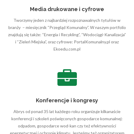
Media drukowane i cyfrowe
Tworzymy jeden z najbardziej rozpoznawalnych tytułów w
branży – miesięcznik “Przegląd Komunalny”​. W naszym portfolio
znajdują się także: “Energia i Recykling”, “Wodociągi-Kanalizacja”​
i “Zieleń Miejska”​, oraz cyfrowe: PortalKomunalny.pl oraz
Ekoedu.com.pl
Konferencje i kongresy
Abrys od ponad 35 lat każdego roku organizuje kilkanaście
konferencji i szkoleń poświęconych gospodarce komunalnej:
odpadom, gospodarce wod-kan czy też efektywności
energetycznej i ochronie klimatu. Jesteśmy też organizatorem