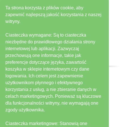
Ta strona korzysta z plików cookie, aby
zapewnić najlepszą jakość korzystania z naszej
witryny.
Ciasteczka wymagane: Są to ciasteczka
niezbędne do prawidłowego działania strony
TOMASZ SZYMKOWIAK
internetowej lub aplikacji. Zazwyczaj
dyrektor ds. programowych
przechowują one informacje, takie jak
tel. +48 61 655 81 06
t.szymkowiak@abrys.pl
preferencje dotyczące języka, zawartość
koszyka w sklepie internetowym czy dane
logowania. Ich celem jest zapewnienie
użytkownikom płynnego i efektywnego
korzystania z usług, a nie zbieranie danych w
celach marketingowych. Ponieważ są kluczowe
dla funkcjonalności witryny, nie wymagają one
zgody użytkownika.
Ciasteczka marketingowe: Stanowią one