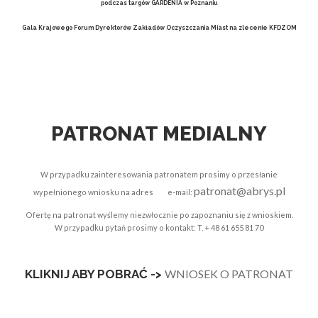
podczas targów GARDENIA w Poznaniu
Gala Krajowego Forum Dyrektorów Zakładów Oczyszczania Miast
na zlecenie KFDZOM
PATRONAT MEDIALNY
W przypadku zainteresowania patronatem prosimy o przesłanie
patronat@abrys.pl
wypełnionego wniosku na adres e-mail:
Ofertę na patronat wyślemy niezwłocznie po zapoznaniu się z wnioskiem.
W przypadku pytań prosimy o kontakt: T. + 48 61 655 81 70
KLIKNIJ ABY POBRAĆ ->
WNIOSEK O PATRONAT