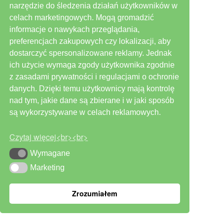
narzędzie do śledzenia działań użytkowników w
celach marketingowych. Mogą gromadzić
informacje o nawykach przeglądania,
preferencjach zakupowych czy lokalizacji, aby
dostarczyć spersonalizowane reklamy. Jednak
MAGDALENA DUTKA
ich użycie wymaga zgody użytkownika zgodnie
redaktor naczelna
z zasadami prywatności i regulacjami o ochronie
danych. Dzięki temu użytkownicy mają kontrolę
tel. +48 61 655 81 00
nad tym, jakie dane są zbierane i w jaki sposób
m.dutka@abrys.pl
są wykorzystywane w celach reklamowych.
Czytaj więcej<br><br>
Wymagane
Wymagane
Marketing
Marketing
Zrozumiałem
ZBIGNIEW MAMYS
redaktor prowadzący