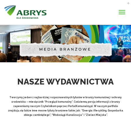
NASZE WYDAWNICTWA
Tworzymy jeden z najbardziej rozpoznawalnych tytułów w branży komunalnej i ochrony
środowiska – miesięcznik “Przegląd komunalny”​. Codzienną porcję informacji z branży
zapewniamy naszym Czytelnikom poprzez PortalKomunalny.pl. W naszym portfolio
znajdują się także inne mocne tytuły branżowe takie jak: “Energia i Recykling. Gospodarka
obiegu zamkniętego”, “Wodociągi-Kanalizacja”​ i “Zieleń Miejska”​.